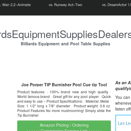
iardsEquipmentSuppliesDealer
Billiards Equipment and Pool Table Supplies
As an A
Joe Porper TIP Burnisher Pool Cue tip Tool
qualify
Product features: · 100% brand new and high quality ·
World famous brand · Great gift for any pool player · Quick
You can l
and easy to use – Product Specifications: · Material: Metal ·
whene
v
Size: 1 1/2″ long x 7/8″ diameter · Product weight: 0.6 oz.
listen of
Product Features No more mushrooming! Simply slide the
Tip Burnisher
Amazon Pricing / Ordering
>>>>>>Commission Earning Link<<<<<<