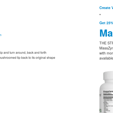
Create V
*
Get 25%
Ma
on
THE ST
MassZym
tip and turn around, back and forth
with mor
mushroomed tip back to its original shape
available