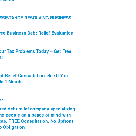
SSISTANCE RESOLVING BUSINESS
ree Business Debt Relief Evaluation
our Tax Problems Today – Get Free
s!
bt Relief Consultation. See If You
In 1 Minute.
bt
ated debt relief company specializing
ing people gain peace of mind with
ebts. FREE Consultation. No Upfront
o Obligation