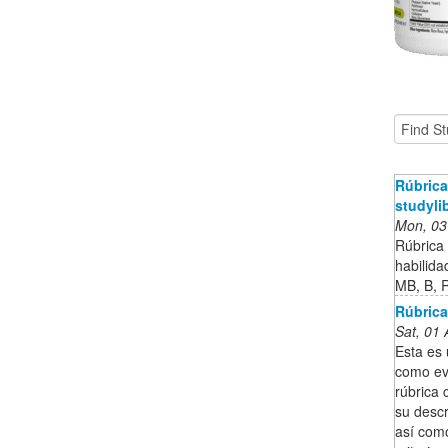
Rúbrica
studyli
Mon, 03
Rúbrica 
habilida
MB, B, 
Rúbrica
Sat, 01
Esta es 
como ev
rúbrica 
su descr
así com