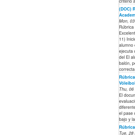
criterio 
(DOC) R
Academ
Mon, 03
Rúbrica 
Excelen
11) Inic
alumno 
ejecuta 
del El a
balón, p
correcta 
Rúbrica
Vóleibo
Thu, 06
El docu
evaluaci
diferent
el pase 
bajo y l
Rúbrica
Tue, 28