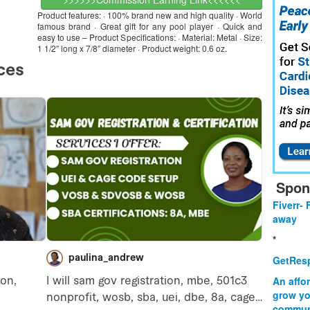
Product features: · 100% brand new and high quality · World
famous brand · Great gift for any pool player · Quick and
easy to use – Product Specifications: · Material: Metal · Size:
1 1/2″ long x 7/8″ diameter · Product weight: 0.6 oz.
Spon
Fiverr- 
away
*
GetResp
An affo
grow yo
commun