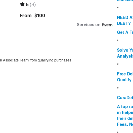
*
NEED A
DEBT?
Get A F
*
Solve Y
Analysi
on Associate I earn from qualifying purchases
*
Free De
Qualify 
*
CuraDe
A top r
in help
their d
Fees. N
*