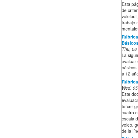
Esta pá
de crite
voleibol
trabajo 
mentale
Rúbric
Básicos
Thu, 06
La sigui
evaluar 
básicos 
a 12 año
Rúbrica
Wed, 05
Este do
evaluaci
tercer g
cuatro c
escala d
voleo, g
de la lí