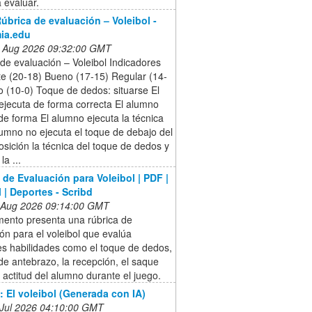
a evaluar.
úbrica de evaluación – Voleibol -
ia.edu
 Aug 2026 09:32:00 GMT
de evaluación – Voleibol Indicadores
te (20-18) Bueno (17-15) Regular (14-
io (10-0) Toque de dedos: situarse El
ejecuta de forma correcta El alumno
de forma El alumno ejecuta la técnica
lumno no ejecuta el toque de debajo del
osición la técnica del toque de dedos y
la ...
 de Evaluación para Voleibol | PDF |
l | Deportes - Scribd
 Aug 2026 09:14:00 GMT
mento presenta una rúbrica de
ón para el voleibol que evalúa
es habilidades como el toque de dedos,
de antebrazo, la recepción, el saque
a actitud del alumno durante el juego.
: El voleibol (Generada con IA)
 Jul 2026 04:10:00 GMT