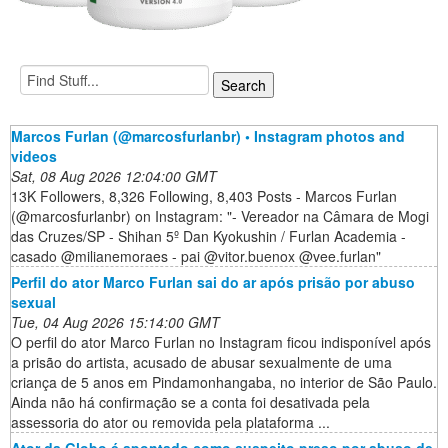
Marcos Furlan (@marcosfurlanbr) • Instagram photos and
videos
Sat, 08 Aug 2026 12:04:00 GMT
13K Followers, 8,326 Following, 8,403 Posts - Marcos Furlan
(@marcosfurlanbr) on Instagram: "- Vereador na Câmara de Mogi
das Cruzes/SP - Shihan 5º Dan Kyokushin / Furlan Academia -
casado @milianemoraes - pai @vitor.buenox @vee.furlan"
Perfil do ator Marco Furlan sai do ar após prisão por abuso
sexual
Tue, 04 Aug 2026 15:14:00 GMT
O perfil do ator Marco Furlan no Instagram ficou indisponível após
a prisão do artista, acusado de abusar sexualmente de uma
criança de 5 anos em Pindamonhangaba, no interior de São Paulo.
Ainda não há confirmação se a conta foi desativada pela
assessoria do ator ou removida pela plataforma ...
Ator da Globo é apontado como suspeito preso por abuso de