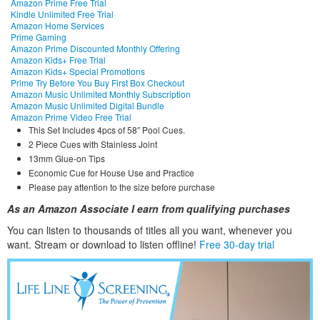
Amazon Prime Free Trial
Kindle Unlimited Free Trial
Amazon Home Services
Prime Gaming
Amazon Prime Discounted Monthly Offering
Amazon Kids+ Free Trial
Amazon Kids+ Special Promotions
Prime Try Before You Buy First Box Checkout
Amazon Music Unlimited Monthly Subscription
Amazon Music Unlimited Digital Bundle
Amazon Prime Video Free Trial
This Set Includes 4pcs of 58″ Pool Cues.
2 Piece Cues with Stainless Joint
13mm Glue-on Tips
Economic Cue for House Use and Practice
Please pay attention to the size before purchase
As an Amazon Associate I earn from qualifying purchases
You can listen to thousands of titles all you want, whene
ver you
want. Stream or download to listen offline!
Free 30-day trial