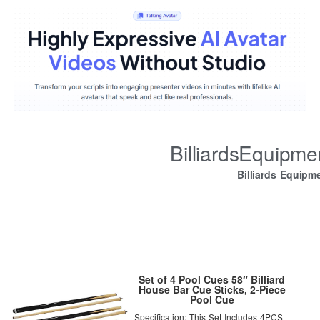
BilliardsEquipm
Billiards Equipm
Set of 4 Pool Cues 58″ Billiard
House Bar Cue Sticks, 2-Piece
Pool Cue
Specification: This Set Includes 4PCS