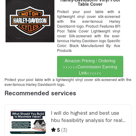
Table Cover
Protect your pool table with a
lightweight vinyl cover silk-screened
with the ever-famous Harley
Davidson® logo. Product Features 8Ft
Pool Table Cover Lightweight vinyl
cover Silk-screened with the ever-
famous Harley-Davidson logo Specific
Color: Black Manufactured By: Ace
Products
Amazon Pricing / Ordering
>>>>>>Commission Earning
Link<<<<<<
Protect your pool table with a lightweight vinyl cover silk-screened with the
ever-famous Harley Davidson® logo.