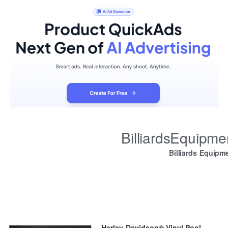
BilliardsEquipm
Billiards Equipm
Harley-Davidson® Vinyl Pool