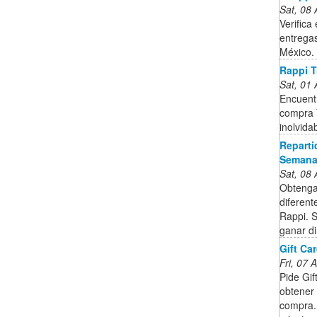
Sat, 08
Verifica
entregas
México.
Rappi T
Sat, 01
Encuentr
compra 
inolvida
Reparti
Semana
Sat, 08
Obtenga
diferent
Rappi. 
ganar d
Gift Ca
Fri, 07
Pide Gif
obtener 
compra.