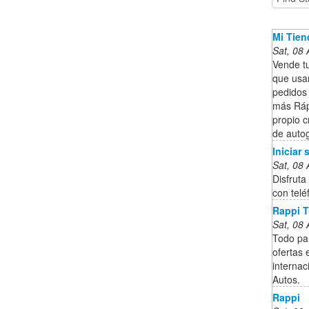
Mi Tien
Sat, 08
Vende tu
que usa
pedidos
más Ráp
propio c
de auto
Iniciar 
Sat, 08
Disfruta
con telé
Rappi T
Sat, 08
Todo par
ofertas 
internac
Autos.
Rappi