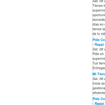
Sat, 08
Tienes t
superme
oportun
domicili
días en
tienes l
de tu vi
Pide Co
- Rappi
Sat, 08
Pide en 
superme
Tus tien
Entrega
Mi Tien
Sat, 08
Inicia s
gestion
eficiente
Pide Co
- Rappi