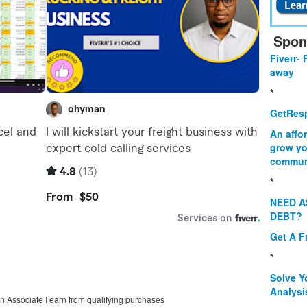
Spon
Fiverr- 
away
*
GetResp
An affo
grow yo
commun
*
NEED A
DEBT?
Get A F
*
Solve Y
Analysi
on Associate I earn from qualifying purchases