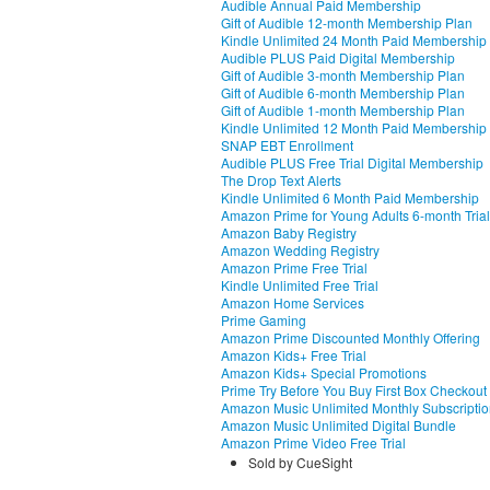
Audible Annual Paid Membership
Gift of Audible 12-month Membership Plan
Kindle Unlimited 24 Month Paid Membership
Audible PLUS Paid Digital Membership
Gift of Audible 3-month Membership Plan
Gift of Audible 6-month Membership Plan
Gift of Audible 1-month Membership Plan
Kindle Unlimited 12 Month Paid Membership
SNAP EBT Enrollment
Audible PLUS Free Trial Digital Membership
The Drop Text Alerts
Kindle Unlimited 6 Month Paid Membership
Amazon Prime for Young Adults 6-month Trial
Amazon Baby Registry
Amazon Wedding Registry
Amazon Prime Free Trial
Kindle Unlimited Free Trial
Amazon Home Services
Prime Gaming
Amazon Prime Discounted Monthly Offering
Amazon Kids+ Free Trial
Amazon Kids+ Special Promotions
Prime Try Before You Buy First Box Checkout
Amazon Music Unlimited Monthly Subscripti
Amazon Music Unlimited Digital Bundle
Amazon Prime Video Free Trial
Sold by CueSight