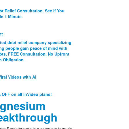
bt Relief Consultation. See If You
In 1 Minute.
bt
ated debt relief company specializing
ing people gain peace of mind with
ebts. FREE Consultation. No Upfront
o Obligation
iral Videos with Ai
 OFF on all InVideo plans!
gnesium
eakthrough
um Breakthrough is a complete formula