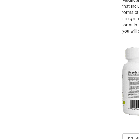
that incl
forms o
no synth
formula.
you will 