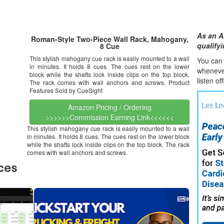
As an A
Roman-Style Two-Piece Wall Rack, Mahogany,
qualify
8 Cue
This stylish mahogany cue rack is easily mounted to a wall
You can l
in minutes. It holds 8 cues. The cues rest on the lower
whene
v
block while the shafts lock inside clips on the top block.
listen of
The rack comes with wall anchors and screws. Product
Features Sold by CueSight
Amazon Pricing / Ordering
>>>>>>Commission Earning Link<<<<<<
This stylish mahogany cue rack is easily mounted to a wall
in minutes. It holds 8 cues. The cues rest on the lower block
while the shafts lock inside clips on the top block. The rack
comes with wall anchors and screws.