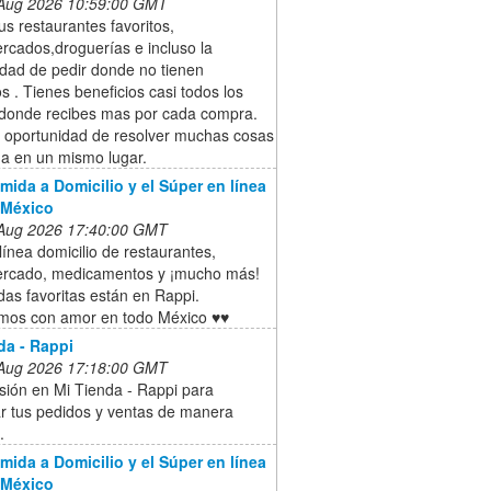
 Aug 2026 10:59:00 GMT
us restaurantes favoritos,
rcados,droguerías e incluso la
idad de pedir donde no tienen
os . Tienes beneficios casi todos los
 donde recibes mas por cada compra.
a oportunidad de resolver muchas cosas
da en un mismo lugar.
mida a Domicilio y el Súper en línea
 México
 Aug 2026 17:40:00 GMT
línea domicilio de restaurantes,
rcado, medicamentos y ¡mucho más!
das favoritas están en Rappi.
mos con amor en todo México ♥♥
da - Rappi
 Aug 2026 17:18:00 GMT
esión en Mi Tienda - Rappi para
ar tus pedidos y ventas de manera
.
mida a Domicilio y el Súper en línea
 México