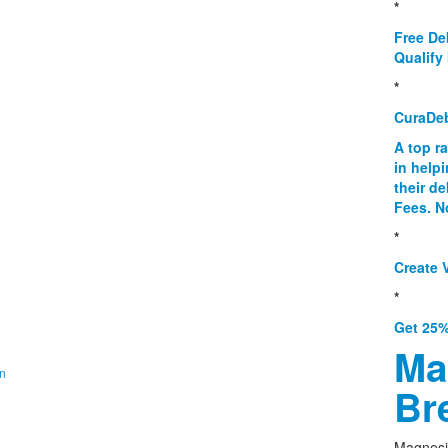
*
Free De
Qualify 
*
CuraDe
A top r
in help
their d
Fees. N
*
Create V
*
Get 25%
Ma
on
Br
Magnesi